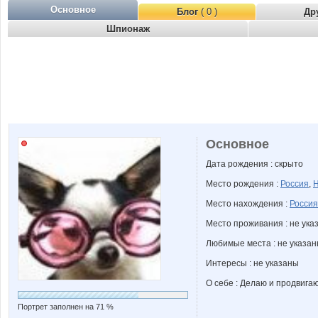
Основное
Блог
( 0 )
Др
Шпионаж
Основное
Дата рождения : скрыто
Место рождения :
Россия
,
Н
Место нахождения :
Россия
Место проживания : не ука
Любимые места : не указа
Интересы : не указаны
О себе : Делаю и продвига
Портрет заполнен на 71 %