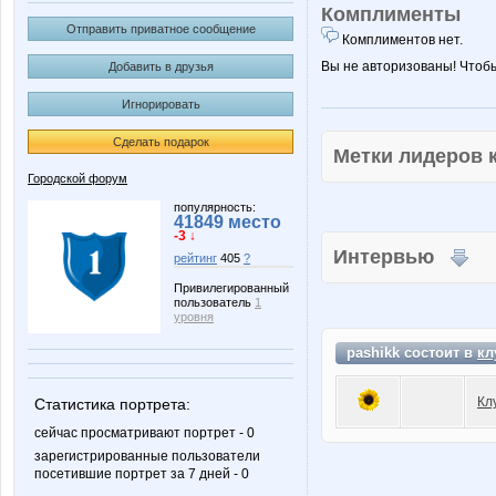
Комплименты
Отправить приватное сообщение
Комплиментов нет.
Вы не авторизованы! Чтоб
Добавить в друзья
Игнорировать
Сделать подарок
Метки лидеров
Городской форум
популярность:
41849 место
-3 ↓
Интервью
рейтинг
405
?
Привилегированный
пользователь
1
уровня
pashikk состоит в
кл
Кл
Статистика портрета:
сейчас просматривают портрет - 0
зарегистрированные пользователи
посетившие портрет за 7 дней - 0